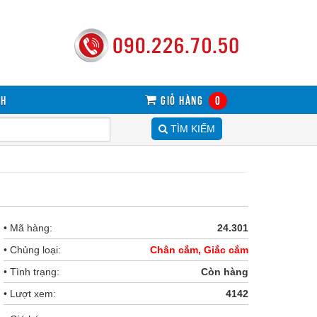
sh
Giỏ hàng
0
TÌM KIẾM
• Mã hàng:
24.301
• Chủng loại:
Chân cắm, Giắc cắm
• Tình trạng:
Còn hàng
• Lượt xem:
4142