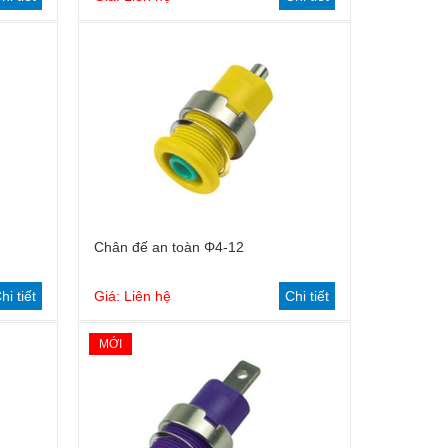
Chân đế an toàn Φ4-12
hi tiết
Giá: Liên hệ
Chi tiết
MỚI