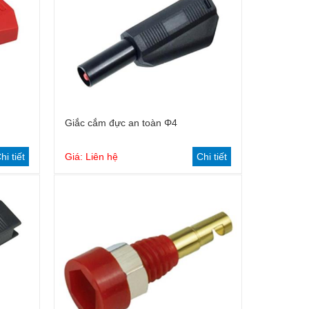
Giắc cắm đực an toàn Φ4
hi tiết
Giá: Liên hệ
Chi tiết
Phanh điện từ
Chân đế a