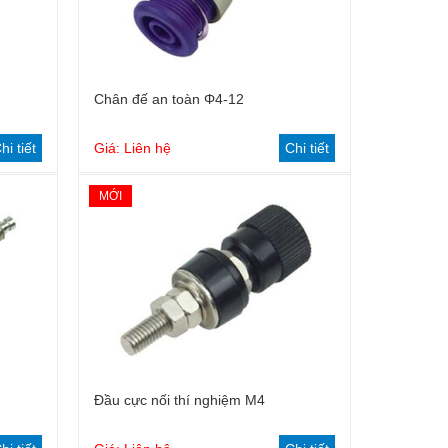
Chân đế an toàn Φ4-12
hi tiết
Giá: Liên hệ
Chi tiết
MỚI
Đầu cực nối thí nghiệm M4