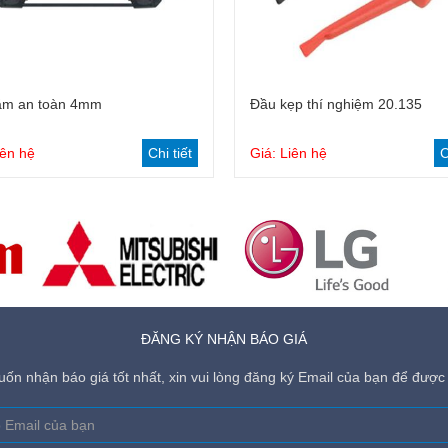
ắm an toàn 4mm
Đầu kẹp thí nghiệm 20.135
iên hệ
Chi tiết
Giá: Liên hệ
C
ĐĂNG KÝ NHẬN BÁO GIÁ
ốn nhận báo giá tốt nhất, xin vui lòng đăng ký Email của bạn để được 