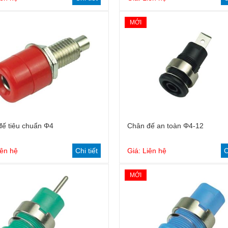
MỚI
ế tiêu chuẩn Φ4
Chân đế an toàn Φ4-12
iên hệ
Chi tiết
Giá: Liên hệ
C
MỚI