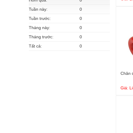
Hôm qua:
0
Tuần này:
0
Tuần trước:
0
Tháng này:
0
Tháng trước:
0
Tất cả:
0
Chân đ
Giá: L