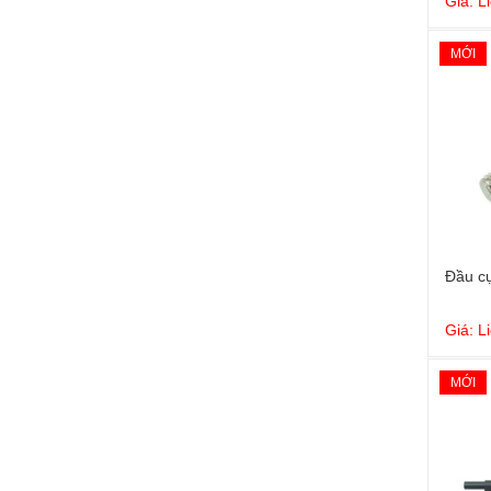
Giá: L
MỚI
Đầu cự
Giá: L
MỚI