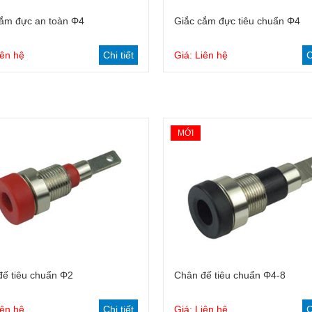
Dây cắm tiêu chuẩn 4mm
Đầu kẹp cá sấu
cắm đực an toàn Φ4
Giắc cắm đực tiêu chuẩn Φ4
Dây cắm an toàn 4mm
Phanh bột từ
iên hệ
Chi tiết
Giá: Liên hệ
C
Bộ dây đo dùng cho đồng đo
đo đa năng
MỚI
Dây nối thiết bị đo
ế tiêu chuẩn Φ2
Chân đế tiêu chuẩn Φ4-8
iên hệ
Chi tiết
Giá: Liên hệ
C