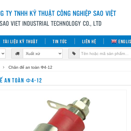
Tài liệu kỹ thuật
Tin tức
Liên hệ
Engli
Chân đế an toàn Φ4-12
Ế AN TOÀN Φ4-12