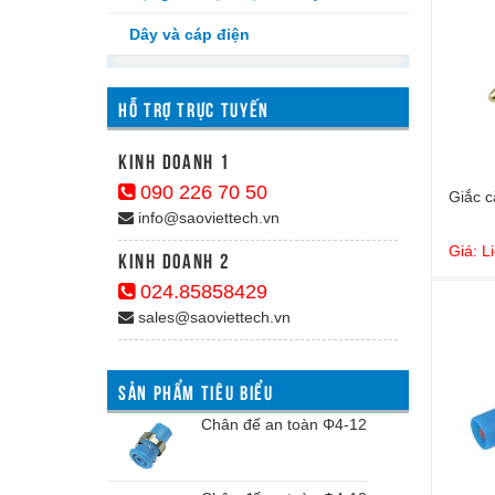
Dây và cáp điện
HỖ TRỢ TRỰC TUYẾN
kinh doanh 1
090 226 70 50
Giắc c
info@saoviettech.vn
Giá: L
Kinh doanh 2
024.85858429
sales@saoviettech.vn
SẢN PHẨM TIÊU BIỂU
Chân đế an toàn Φ4-12