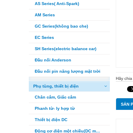
AS Series( Anti-Spark)
AM Series
GC Series(không bao che)
EC Series
SH Series(electric balance car)
Đầu nối Anderson
Đầu nối pin năng lượng mặt trời
Hãy chia 
Phụ tùng, thiết bị điện
Chân cắm, Giắc cắm
SẢN 
Phanh từ- ly hợp từ
Thiết bị điện DC
Động cơ điện một chiều(DC motor)