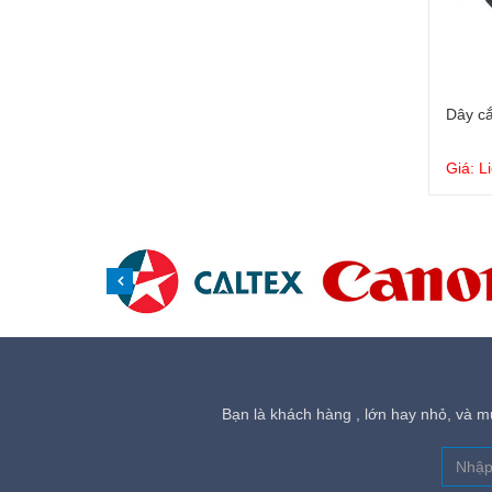
Dây c
Giá: L
Bạn là khách hàng , lớn hay nhỏ, và mu