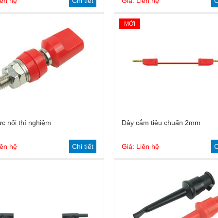
iên hệ
Chi tiết
Giá: Liên hệ
C
MỚI
c nối thí nghiệm
Dây cắm tiêu chuẩn 2mm
iên hệ
Chi tiết
Giá: Liên hệ
C