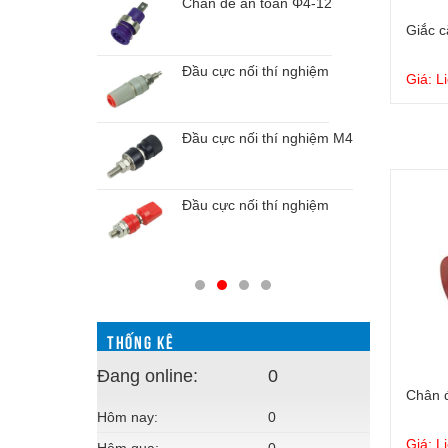
Chân đế an toàn Φ4-12
chuẩn Φ4-8
Giắc 
Đầu cực nối thí nghiệm
Giá: L
chuẩn Φ4-8
Đầu cực nối thí nghiệm M4
oàn Φ4-12
Đầu cực nối thí nghiệm
oàn Φ4-12
THỐNG KÊ
Đang online:
0
Chân đ
Hôm nay:
0
Giá: L