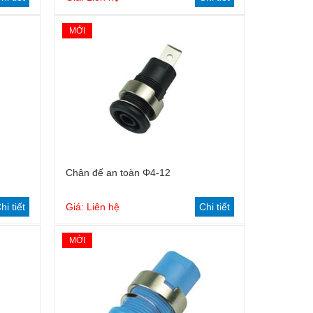
MỚI
Chân đế an toàn Φ4-12
hi tiết
Giá: Liên hệ
Chi tiết
MỚI