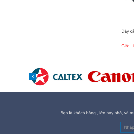
Dây c
Giá: L
Bạn là khách hàng , lớn hay nhỏ, và mu