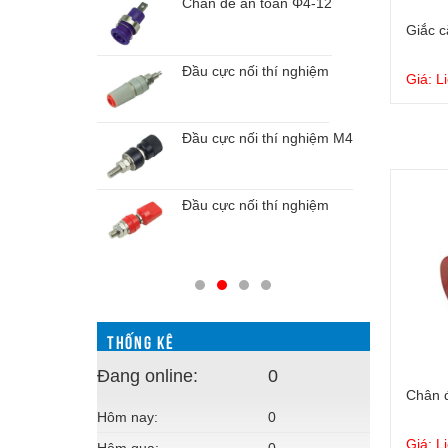
Chân đế an toàn Φ4-12
chuẩn Φ4-8
Giắc 
Đầu cực nối thí nghiệm
Giá: L
chuẩn Φ4-8
Đầu cực nối thí nghiệm M4
oàn Φ4-12
Đầu cực nối thí nghiệm
oàn Φ4-12
THỐNG KÊ
Đang online:
0
Chân đ
Hôm nay:
0
Giá: L