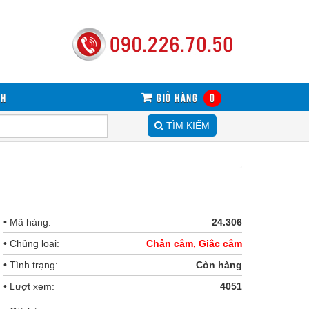
sh
Giỏ hàng
0
TÌM KIẾM
• Mã hàng:
24.306
• Chủng loại:
Chân cắm, Giắc cắm
• Tình trạng:
Còn hàng
• Lượt xem:
4051