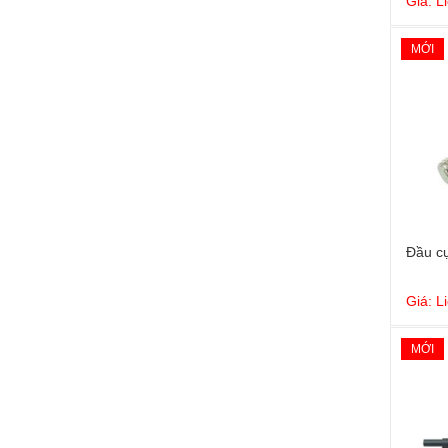
Giá: L
MỚI
Đầu cự
Giá: L
MỚI