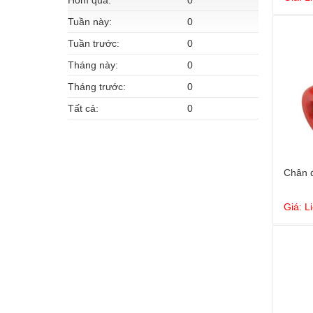
Hôm qua:
0
Tuần này:
0
Tuần trước:
0
Tháng này:
0
Tháng trước:
0
Tất cả:
0
Chân đ
Giá: L