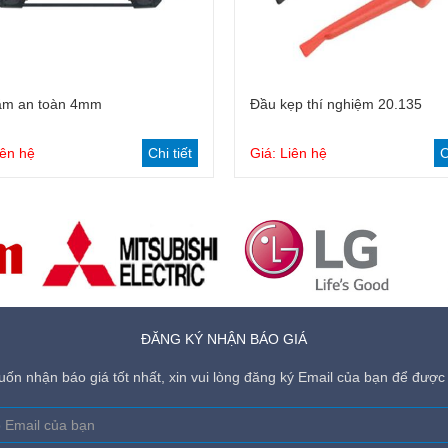
ắm an toàn 4mm
Đầu kẹp thí nghiệm 20.135
iên hệ
Chi tiết
Giá: Liên hệ
C
ĐĂNG KÝ NHẬN BÁO GIÁ
ốn nhận báo giá tốt nhất, xin vui lòng đăng ký Email của bạn để được 