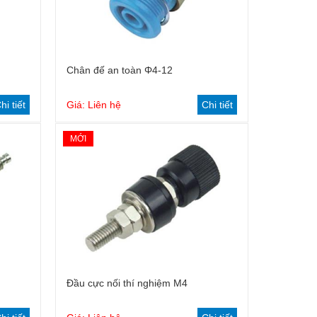
Chân đế an toàn Φ4-12
hi tiết
Giá: Liên hệ
Chi tiết
MỚI
Đầu cực nối thí nghiệm M4