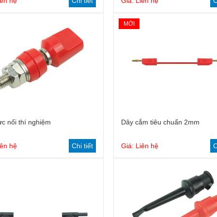
iên hệ
Chi tiết
Giá: Liên hệ
C
MỚI
c nối thí nghiệm
Dây cắm tiêu chuẩn 2mm
iên hệ
Chi tiết
Giá: Liên hệ
C