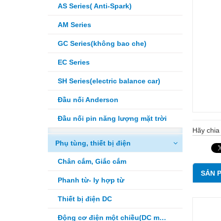
AS Series( Anti-Spark)
AM Series
GC Series(không bao che)
EC Series
SH Series(electric balance car)
Đầu nối Anderson
Đầu nối pin năng lượng mặt trời
Hãy chia 
Phụ tùng, thiết bị điện
Chân cắm, Giắc cắm
SẢN 
Phanh từ- ly hợp từ
Thiết bị điện DC
Động cơ điện một chiều(DC motor)