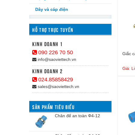
Dây và cáp điện
HỖ TRỢ TRỰC TUYẾN
kinh doanh 1
090 226 70 50
Giắc c
info@saoviettech.vn
Giá: L
Kinh doanh 2
024.85858429
sales@saoviettech.vn
SẢN PHẨM TIÊU BIỂU
Chân đế an toàn Φ4-12