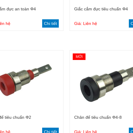
Dây cắm tiêu chuẩn 4mm
Đầu kẹp cá sấu
cắm đực an toàn Φ4
Giắc cắm đực tiêu chuẩn Φ4
Dây cắm an toàn 4mm
Phanh bột từ
iên hệ
Chi tiết
Giá: Liên hệ
C
Bộ dây đo dùng cho đồng đo
đo đa năng
MỚI
Dây nối thiết bị đo
ế tiêu chuẩn Φ2
Chân đế tiêu chuẩn Φ4-8
iên hệ
Chi tiết
Giá: Liên hệ
C