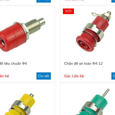
MỚI
ế tiêu chuẩn Φ4
Chân đế an toàn Φ4-12
iên hệ
Chi tiết
Giá: Liên hệ
C