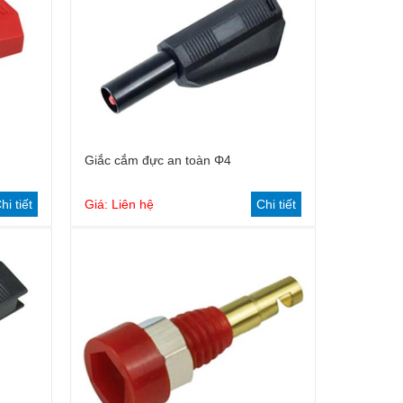
Giắc cắm đực an toàn Φ4
hi tiết
Giá: Liên hệ
Chi tiết
Phanh điện từ
Chân đế a