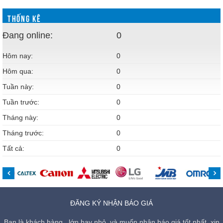
THỐNG KÊ
Đang online:
0
Hôm nay:
0
Hôm qua:
0
Tuần này:
0
Tuần trước:
0
Tháng này:
0
Tháng trước:
0
Tất cả:
0
ĐĂNG KÝ NHẬN BÁO GIÁ
Bạn là khách hàng , lớn hay nhỏ, và muốn nhận báo giá tốt nhất, xin