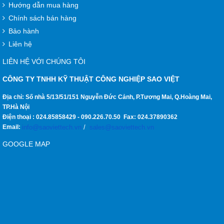
Hướng dẫn mua hàng
Chính sách bán hàng
Bảo hành
Liên hệ
LIÊN HỆ VỚI CHÚNG TÔI
CÔNG TY TNHH KỸ THUẬT CÔNG NGHIỆP SAO VIỆT
Địa chỉ: Số nhà 5/13/51/151 Nguyễn Đức Cảnh, P.Tương Mai, Q.Hoàng Mai,
TP.Hà Nội
Điện thoại :
024.85858429
-
090.226.70.50
Fax:
024.37890362
Email:
info@saoviettech.vn
/
sales@saoviettech.vn
GOOGLE MAP