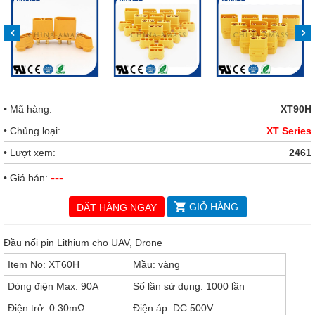
• Mã hàng:
XT90H
• Chủng loại:
XT Series
• Lượt xem:
2461
---
• Giá bán:
GIỎ HÀNG
ĐẶT HÀNG NGAY
Đầu nối pin Lithium cho UAV, Drone
Item No: XT60H
Mầu: vàng
Dòng điện Max: 90A
Số lần sử dụng: 1000 lần
Điện trở: 0.30mΩ
Điện áp: DC 500V