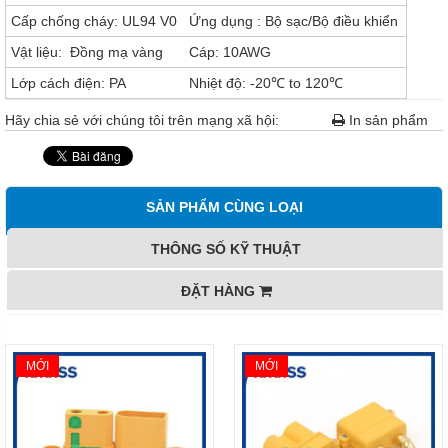
Cấp chống cháy: UL94 V0
Ứng dụng : Bộ sạc/Bộ điều khiển
Vật liệu: Đồng mạ vàng
Cáp: 10AWG
Lớp cách điện: PA
Nhiệt độ: -20℃ to 120℃
Hãy chia sẻ với chúng tôi trên mạng xã hội:
In sản phẩm
SẢN PHẨM CÙNG LOẠI
THÔNG SỐ KỸ THUẬT
ĐẶT HÀNG
MỚI
MỚI