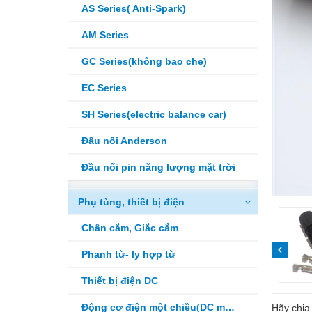
AS Series( Anti-Spark)
AM Series
GC Series(không bao che)
EC Series
SH Series(electric balance car)
Đầu nối Anderson
Đầu nối pin năng lượng mặt trời
Phụ tùng, thiết bị điện
Chân cắm, Giắc cắm
Phanh từ- ly hợp từ
Thiết bị điện DC
Động cơ điện một chiều(DC motor)
Hãy chia 