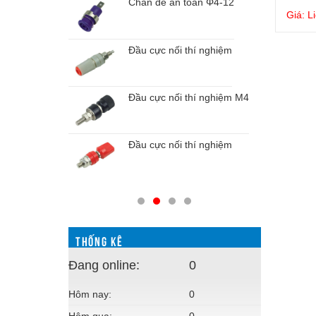
Chân đế an toàn Φ4-12
Giá: L
chuẩn Φ4-8
Đầu cực nối thí nghiệm
chuẩn Φ4-8
Đầu cực nối thí nghiệm M4
oàn Φ4-12
Đầu cực nối thí nghiệm
oàn Φ4-12
THỐNG KÊ
Đang online:
0
Hôm nay:
0