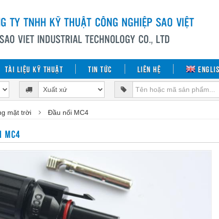
Tài liệu kỹ thuật
Tin tức
Liên hệ
Engli
g mặt trời
Đầu nối MC4
I MC4