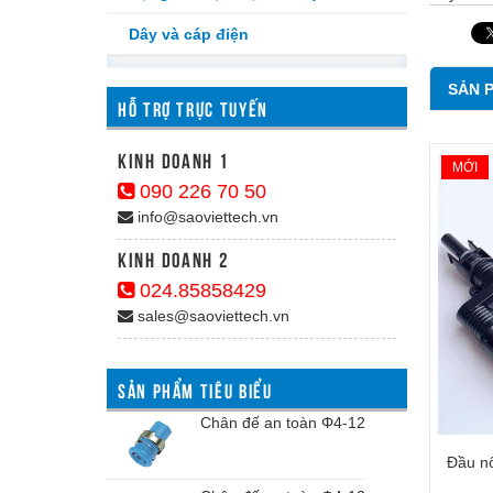
Dây và cáp điện
SẢN 
HỖ TRỢ TRỰC TUYẾN
kinh doanh 1
MỚI
090 226 70 50
info@saoviettech.vn
Kinh doanh 2
024.85858429
sales@saoviettech.vn
SẢN PHẨM TIÊU BIỂU
Chân đế an toàn Φ4-12
Đầu n