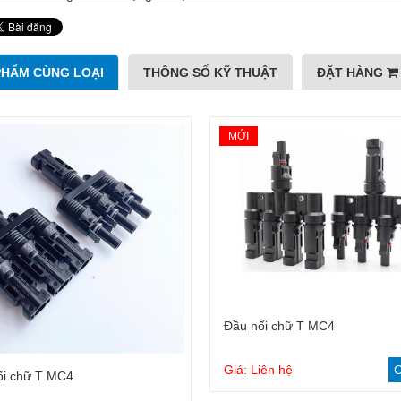
PHẨM CÙNG LOẠI
THÔNG SỐ KỸ THUẬT
ĐẶT HÀNG
MỚI
Đầu nối chữ T MC4
Dây cắm tiêu chuẩn 2mm
Cầu nối tiêu chuẩn Φ4
Giá: Liên hệ
C
ối chữ T MC4