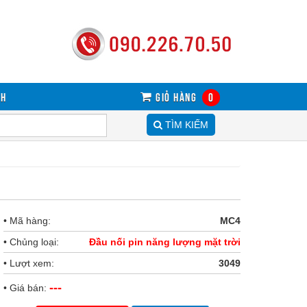
sh
Giỏ hàng
0
TÌM KIẾM
• Mã hàng:
MC4
• Chủng loại:
Đầu nối pin năng lượng mặt trời
• Lượt xem:
3049
---
• Giá bán: